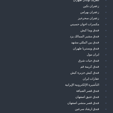
زعفران نكين
زعفران بهرامن
زعفران سحرخيز
مكسرات اخوان حسيني
فندق ويدا كيش
فندق مشير الممالك يزد
فندق بين المللي مشهد
فندق ويستريا طهران
ايران مول
فندق حيات شرق
فندق كريمة قم
فندق كيش جزيرة كيش
عقارات ايران
التأشيرة الإلكترونية الإيرانية
فندق قصر الضيافة
فندق عتيق اصفهان
فندق قصر منشي اصفهان
فندق ارشاد سرعين