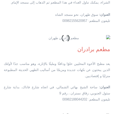
الشراء، يمكنك تناول الغداء في هذا المطعم ثم الذهاب إلى مسجد الإمام.
العنوان:
سوق طهران، نحو مسجد الشاه
تليفون المطعم: 00982155620957
مطعم برادران
يعد مطبخ الأخوة المحليين حلوًا ودافئًا ومليئًا بالإثارة، وهو مناسب جدًا لأولئك
الذين يبحثون عن نكهات جديدة ومزيجًا من أساليب الطهي الحديثة المطبوخة
منزليًا و إقتصاديين.
العنوان:
ساحة الشيخ بهائي الشمالي، في اتجاه شارع فاناك، بداية شارع
سئول الجنوبي، زقاق نستران ، رقم 9
تليفون المطعم: 00982188044202