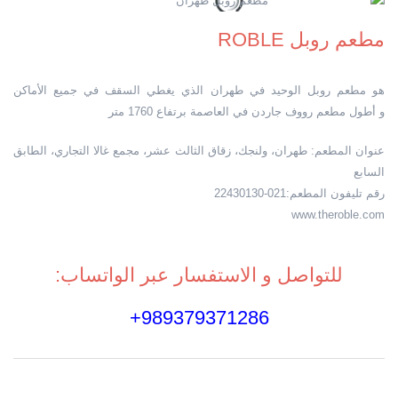
مطعم روبل ROBLE
هو مطعم روبل الوحيد في طهران الذي يغطي السقف في جميع الأماكن
و أطول مطعم رووف جاردن في العاصمة برتفاع 1760 متر
عنوان المطعم: طهران، ولنجك، زقاق الثالث عشر، مجمع غالا التجاري، الطابق
السابع
رقم تليفون المطعم:021-22430130
www.theroble.com
للتواصل و الاستفسار عبر الواتساب:
989379371286+