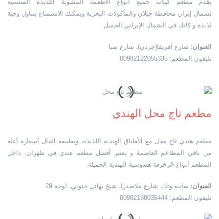
يقدم مطعم كيلانه جميع أنواع الأطعمة المشوية اللذيذة المنتسبه
لشمال إيران محافظة جيلان والمأكولات البحرية ويمكنك الاستمتاع بتناول وجبة
لذيذة و كانك في الشمال الإيراني الجميل.
العنوان:
شارع افريقا(جردن)، شارع صبا
تليفون المطعم: 00982122055335
مطعم تاج محل الهندي
مطعم هندي تاج محل مع الأطباق الهندية اللذيذة، وبطبيعة الحال أسعاره أغله
من باقي المطاعم العاصمة و يعتبر أفضل مطعم هندي في طهران. داخل
المطعم أنواع الزخرفة هندوسية الهندية الجميلة.
العنوان:
ساحة ونك، شارع ملاصدرا، شيخ بهائي جنوبي، لوحة 29
تليفون المطعم: 00982188035444