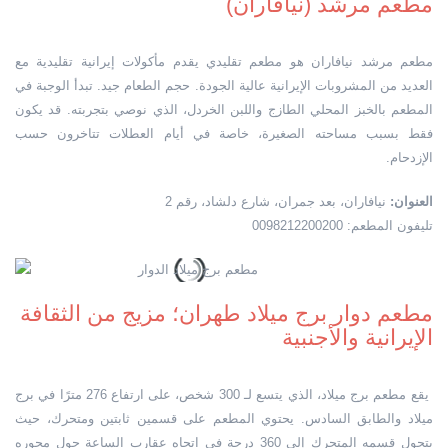
مطعم مرشد (نيافاران)
مطعم مرشد نيافاران هو مطعم تقليدي يقدم مأكولات إيرانية تقليدية مع
العديد من المشروبات الإيرانية عالية الجودة. حجم الطعام جيد. تبدأ الوجبة في
المطعم بالخبز المحلي الطازج واللبن الخردل، الذي نوصي بتجربته. قد يكون
فقط بسبب مساحته الصغيرة، خاصة في أيام العطلات تتاخرون حسب
الإزدحام.
العنوان:
نيافاران، بعد جمران، شارع دلشاد، رقم 2
تليفون المطعم: 0098212200200
مطعم دوار برج ميلاد طهران؛ مزيج من الثقافة
الإيرانية والأجنبية
يقع مطعم برج ميلاد، الذي يتسع لـ 300 شخص، على ارتفاع 276 مترًا في برج
ميلاد والطابق السادس. يحتوي المطعم على قسمين ثابتين ومتحرك، حيث
يتحول قسمه المتحرك إلى 360 درجة في اتجاه عقارب الساعة حول محوره