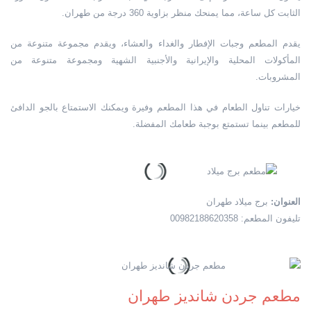
الثابت كل ساعة، مما يمنحك منظر بزاوية 360 درجة من طهران.
يقدم المطعم وجبات الإفطار والغداء والعشاء، ويقدم مجموعة متنوعة من
المأكولات المحلية والإيرانية والأجنبية الشهية ومجموعة متنوعة من
المشروبات.
خيارات تناول الطعام في هذا المطعم وفيرة ويمكنك الاستمتاع بالجو الدافئ
للمطعم بينما تستمتع بوجبة طعامك المفضلة.
العنوان:
برج ميلاد طهران
تليفون المطعم: 00982188620358
مطعم جردن شانديز طهران