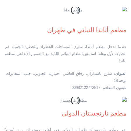
مطعم أناندا النباتي في طهران
عندما تدخل مطعم أناندا، سترى المساحات الخضراء والخضرة الجميلة في
الحديقة لأول وهلة. استمتع بالطعام النباتي اللذيذ مع التصميم الإبداعي لمطعم
اناندا.
العنوان:
شارع باسداران، زقاق العاشر، اختياريه الجنوبي، جنب المخابرات،
لوحة 18
تليفون المطعم: 00982122772817
مطعم نارنجستان الدولي
يقع مطعم نارنجستان طهران الدولي في أعلى مستويات برج "سرو"