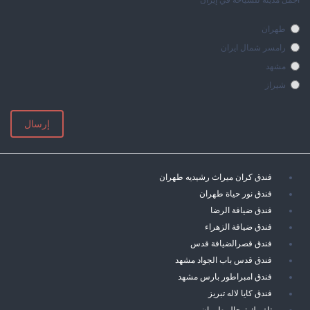
طهران
رامسر شمال ايران
مشهد
شيراز
إرسال
فندق كران ميراث رشيديه طهران
فندق نور حياة طهران
فندق ضيافة الرضا
فندق ضيافة الزهراء
فندق قصرالضيافة قدس
فندق قدس باب الجواد مشهد
فندق امبراطور بارس مشهد
فندق كايا لاله تبريز
تلفريك توجال طهران