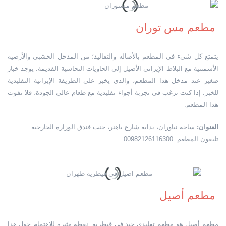
مطعم مس توران
يتمتع كل شيء في المطعم بالأصالة والتقاليد؛ من المدخل الخشبي والأرضية
الأسمنتية مع البلاط الإيراني الأصيل إلى الحاويات النحاسية القديمة. يوجد خباز
صغير عند مدخل هذا المطعم، والذي يخبز على الطريقة الإيرانية التقليدية
للخبز. إذا كنت ترغب في تجربة أجواء تقليدية مع طعام عالي الجودة، فلا تفوت
هذا المطعم.
العنوان:
ساحة نياوران، بداية شارع باهنر، جنب فندق الوزارة الخارجية
تليفون المطعم: 00982126116300
مطعم أصيل
مطعم أصيل هو مطعم تقليدي جيد في قيطريه. نقطة مثيرة للاهتمام حول هذا