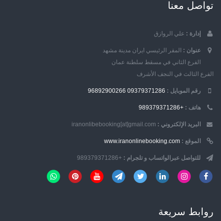
تواصل معنا
إدارة :
علي الروازق
عنوان :
المقر الرئيسي ايران مدينة مشهد
الفرع الثاني في مسقط سلطنة عمان
الفرع الثالث في النجف الأشرف
رقم الموبایل :
09379371286
96892900266
هاتف :
+989379371286
البريد الإلكتروني :
iranonlibebooking[at]gmail.com
الموقع :
www.iranonlinebooking.com
للتواصل عبرالواتساب و تلجرام :
+989379371286
روابط سریعة