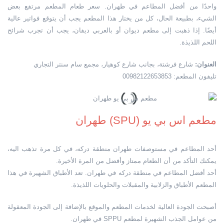
واحدًا من أفضل المطاعم في طهران. سعر طعام المطعم مرتفع بعض
الشيء، بطبيعة الحال، كل من يختار هذا المطعم يجب أن يتوقع فواتير عالية
أيضًا. إذا ذهبت إلى مطعم ديوان أو بالعربي ديفان، يجب أن تجرب شرائح
اللحم اللذيذة.
العنوان:
شارع فرشتة، بجانب شارع كوهيار، مجمع سام سنتر التجاري
تليفون المطعم: 00982122653853
مطعم اس بي يو (SPU) طهران
أحد المطاعم في مستوصفات طهران منطقة دركه، في كل مرة تذهب اليه،
يمكنك التأكد من أن الطعام ممتاز وأفضل من المرة الأخيرة.
أحد أفضل المطاعم في منطقة دركه في طهران. تعد الأطباق الشهيرة في هذا
المطعم الأطباق والزلابية والمقبلات والحلويات اللذيذة.
أصبحت الجودة العالية لخدمات المطعم والموقع بالإضافة إلى الجودة المعقولة
من عوامل الجذب الشهيرة لمطعم SPPU في طهران.