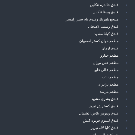
فندق جالدره تنكابن
فندق وستا تنكابن
منتجع تلفريك وفندق بام سبز رامسر
فندق رسبينا لاهيجان
فندق كيانا مشهد
مطعم خوان كستر اصفهان
فندق ارمان
مطعم جنارو
مطعم حس توران
مطعم عالي قابو
مطعم نائب
مطعم برادران
مطعم مرشد
فندق بشرى مشهد
فندق كسترش تبريز
فندق وينوس بلاس الشمال
فندق ليليوم جزيرة كيش
فندق كايا لاله تبريز
شركة قطار رجاء