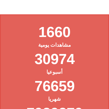
1660
مشاهدات يومية
30974
أسبوعيا
76659
شهريا