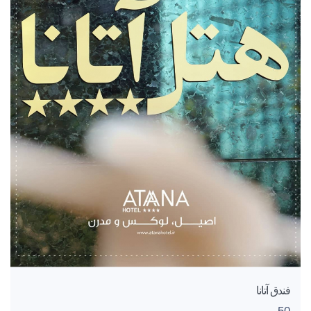
فندق آتانا