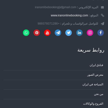
البريد الإلكتروني :
iranonlibebooking[at]gmail.com
الموقع :
www.iranonlinebooking.com
للتواصل عبرالواتساب و تلجرام :
+989379371286
روابط سریعة
فنادق ايران
معرض الصور
السياحة في ايران
من نحن
الفروع والوكالات