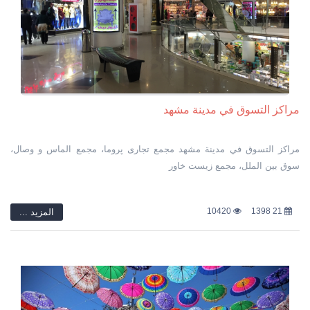
العالم، ويتمّ استخراج الزعفران من تجفيف زهرة صغيرة مليئة بشعيرات
صغيرة ناعمة وطرية، ذات لون أحمر داكن على أطرافه شيء من البياض.
إضافةً إلى مميّزات الزعفران للأطعمة فهو ذو خصائص طبيّة علاجية يفيد في
الشفاء من الأمراض، ويدخل في تصنيع العديد من العقاقير الدوائية. ويحتوي
الزعفران على العديد من العناصر الغذائيّة ذات الأهمية منها: الكالسيوم،
والحديد، والفسفور، والبوتاسيوم، والدهون، والبروتين، وفيتامينات عدّة مثل
فيتامين (سي، ب1، ب2، ب3) إضافةً إلى الأحماض الدهنية غير المشبعة
مراكز التسوق في مدينة مشهد
والكربوهيدرات.
مراكز التسوق في مدينة مشهد مجمع تجاری پروما، مجمع الماس و وصال،
سوق بین الملل، مجمع زیست خاور
10420
21 1398
المزید ...