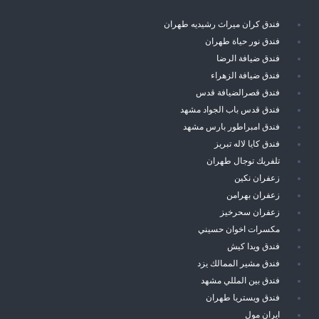
فندق كران ميراث رشيديه طهران
فندق نور حياة طهران
فندق ضيافة الرضا
فندق ضيافة الزهراء
فندق قصرالضيافة قدس
فندق قدس باب الجواد مشهد
فندق امبراطور بارس مشهد
فندق كايا لاله تبريز
تلفريك توجال طهران
زعفران نكين
زعفران بهرامن
زعفران سحرخيز
مكسرات اخوان حسيني
فندق ويدا كيش
فندق مشير الممالك يزد
فندق بين المللي مشهد
فندق ويستريا طهران
ايران مول