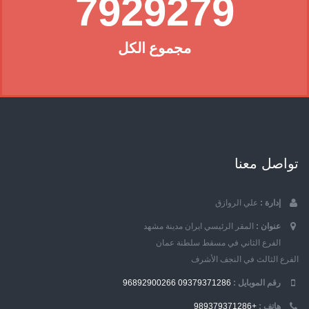
7929279
مجموع الكل
تواصل معنا
إدارة :
علي الروازق
عنوان :
المقر الرئيسي ايران مدينة مشهد
الفرع الثاني في مسقط سلطنة عمان
الفرع الثالث في النجف الأشرف
رقم الموبایل :
09379371286
96892900266
هاتف :
+989379371286