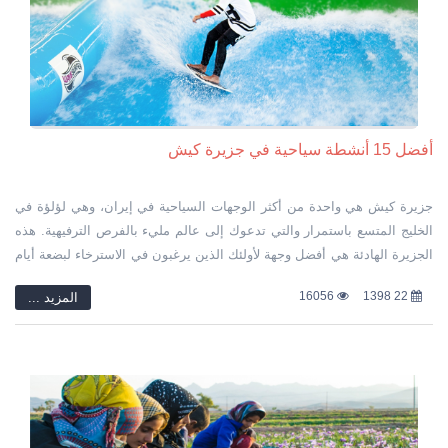
أفضل 15 أنشطة سياحية في جزيرة كيش
جزيرة كيش هي واحدة من أكثر الوجهات السياحية في إيران، وهي لؤلؤة في
الخليج المتسع باستمرار والتي تدعوك إلى عالم مليء بالفرص الترفيهية. هذه
الجزيرة الهادئة هي أفضل وجهة لأولئك الذين يرغبون في الاسترخاء لبضعة أيام
بعيدًا عن الصخب وزحمة المدن الصناعية الملئة بالزحمة والأصوات المزعجة.
16056
22 1398
المزید ...
يمكنك الاستمتاع في جزيرة كيش بأشعة الشمس والتنزه على الرمال الناعمة
والدافئة على الشواطئ الهادئة والجلوس على المياه الزرقاء التي لا نهاية لها
في الخليج. إذا كنت أحد المتسوقين، يمكنك الاختيار من بين العديد من مراكز
التسوق الكبيرة والحديثة في الجزيرة، والدخول بداخلها وشراء السلع الملونة
بمجموعة متنوعة من الجودة والأسعار.