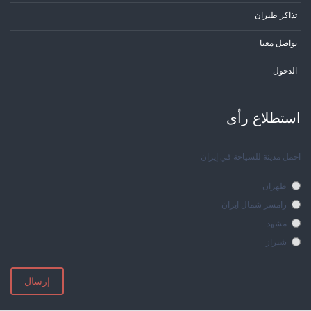
تذاكر طيران
تواصل معنا
الدخول
استطلاع رأی
اجمل مدينة للسياحة في إيران
طهران
رامسر شمال ايران
مشهد
شيراز
إرسال