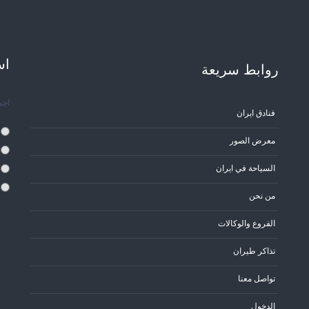
اس
روابط سریعة
اجم
فنادق ايران
معرض الصور
السياحة في ايران
من نحن
الفروع والوكالات
تذاكر طيران
تواصل معنا
الدخول