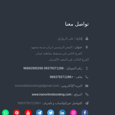
تواصل معنا
إدارة :
علي الروازق
عنوان :
المقر الرئيسي ايران مدينة مشهد
الفرع الثاني في مسقط سلطنة عمان
الفرع الثالث في النجف الأشرف
رقم الموبایل :
09379371286
96892900266
هاتف :
+989379371286
البريد الإلكتروني :
iranonlibebooking[at]gmail.com
الموقع :
www.iranonlinebooking.com
للتواصل عبرالواتساب و تلجرام :
+989379371286