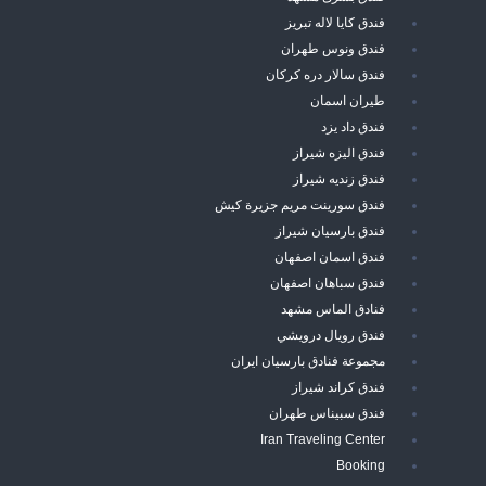
فندق كايا لاله تبريز
فندق ونوس طهران
فندق سالار دره كركان
طيران اسمان
فندق داد يزد
فندق اليزه شيراز
فندق زنديه شيراز
فندق سورينت مريم جزيرة كيش
فندق بارسيان شيراز
فندق اسمان اصفهان
فندق سباهان اصفهان
فنادق الماس مشهد
فندق رويال درويشي
مجموعة فنادق بارسيان ايران
فندق كراند شيراز
فندق سبيناس طهران
Iran Traveling Center
Booking