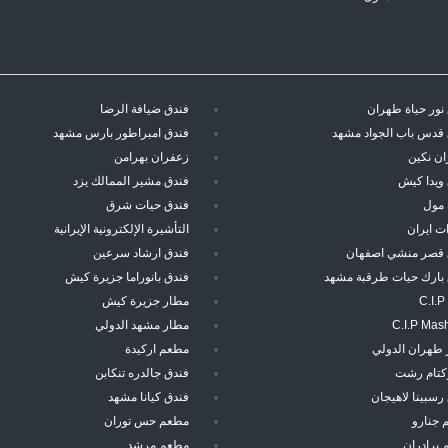
نور حياة طهران
فندق ضيافة الرضا
قدس باب الجواد مشهد
فندق امبراطور بارس مشهد
ن نكين
زعفران بهرامن
ويدا كيش
فندق مشير الممالك يزد
 مول
فندق حيات شرق
ت ايران
التأشيرة الإلكترونية الإيرانية
 قصر منشي اصفهان
فندق ارشاد سرعين
 بارك حيات طرقبة مشهد
فندق بانوراما جزيرة كيش
C.I.P
مطار جزيرة كيش
C.I.P Mas
مطار مشهد الدولي
 طهران الدولي
مطعم اركيدة
ركتام رشت
فندق جالدره تنكابن
رسبينا لاهيجان
فندق كيانا مشهد
 جنارو
مطعم حس توران
برادران
مطعم مرشد