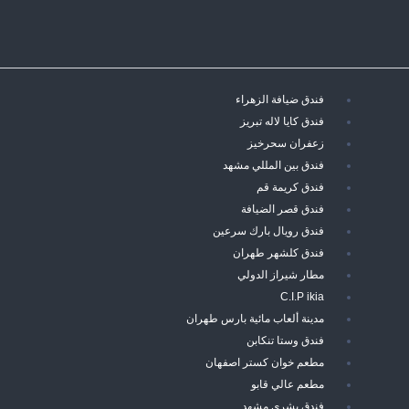
فندق ضيافة الزهراء
فندق كايا لاله تبريز
زعفران سحرخيز
فندق بين المللي مشهد
فندق كريمة قم
فندق قصر الضيافة
فندق رويال بارك سرعين
فندق كلشهر طهران
مطار شيراز الدولي
C.I.P ikia
مدينة ألعاب مائية بارس طهران
فندق وستا تنكابن
مطعم خوان كستر اصفهان
مطعم عالي قابو
فندق بشرى مشهد