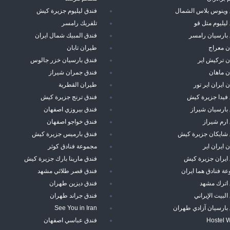
 وينوس بلاس الشمال
فندق ليليوم جزيرة كيش
ليليوم متل قو
تلفريك رامسر
بارسيان رامسر
فندق المبيك شمال ايران
ن معراج
طيران تابان
 تركيش اير
فندق بارسيان خزر جالوس
ن ماهان
فندق جمران شيراز
 ايران اير تور
طيران القطرية
فيدا جزيرة كيش
فندق ترنج جزيرة كيش
بارسيان شيراز
فندق بيروزي اصفهان
ارم شيراز
فندق خواجو اصفهان
 شايكان جزيرة كيش
فندق بارميس جزيرة كيش
 ايران اير
مجموعة فنادق كوثر
ايران جزيرة كيش
فندق مارينا بارك جزيرة كيش
ة فنادق هما ايران
فندق قصر طلائي مشهد
 اترك مشهد
فندق ديزين طهران
البيت الإيراني
فندق جراند طهران
بارسيان آزادي طهران
See You in Iran
Hostel 
فندق عباسي اصفهان