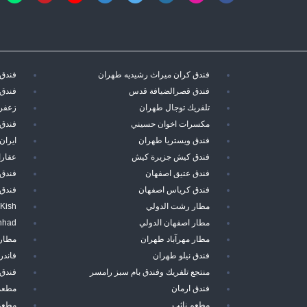
فندق كران ميراث رشيديه طهران
فندق 
فندق قصرالضيافة قدس
فندق 
تلفريك توجال طهران
زعفرا
مكسرات اخوان حسيني
فندق 
فندق ويستريا طهران
ايران
فندق كيش جزيرة كيش
عقارا
فندق عتيق اصفهان
فندق
فندق كرياس اصفهان
فندق
مطار رشت الدولي
 Kish
مطار اصفهان الدولي
hhad
مطار مهرآباد طهران
مطار
فندق نيلو طهران
فاند
منتجع تلفريك وفندق بام سبز رامسر
فندق 
فندق ارمان
مطعم
مطعم نائب
مطعم 