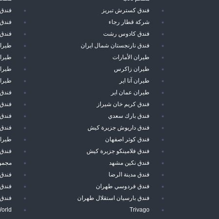
فندق كسترش تبريز
فندق
شركة قطار رجاء
فندق 
فندق كادوس رشت
فندق 
فندق نارنجستان شمال ايران
طيرا
طيران الأمارات
طيران
طيران زاكرس
طيرا
طيران آتا اير
طيران
طيران عمان اير
فندق 
فندق كريم خان شيراز
فندق 
فندق بارك سعدي
فندق 
فندق داريوش جزيرة كيش
فندق
فندق كوثر اصفهان
طيران
فندق فلامينكو جزيرة كيش
فندق 
فندق نكين مشهد
مجموع
فندق مدينة الرضا
فندق
فندق فردوسي طهران
فندق 
فندق بارسيان استقلال طهران
فندق 
World
Trivago