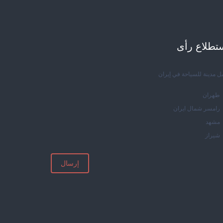
تطلاع رأی
ل مدينة للسياحة في إيران
طهران
رامسر شمال ايران
مشهد
شيراز
إرسال