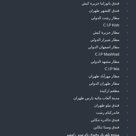
فندق بانوراما جزيرة كيش
فندق كلشهر طهران
مطار رشت الدولي
C.I.P Kish
مطار جزيرة كيش
مطار شيراز الدولي
مطار اصفهان الدولي
C.I.P Mashhad
مطار مشهد الدولي
C.I.P ikia
مطار مهرآباد طهران
مطار طهران الدولي
مطعم اركيدة
مدينة ألعاب مائية بارس طهران
فندق نيلو طهران
فاندركتام رشت
فندق جالدره تنكابن
فندق وستا تنكابن
منتجع تلفريك وفندق بام سبز رامسر