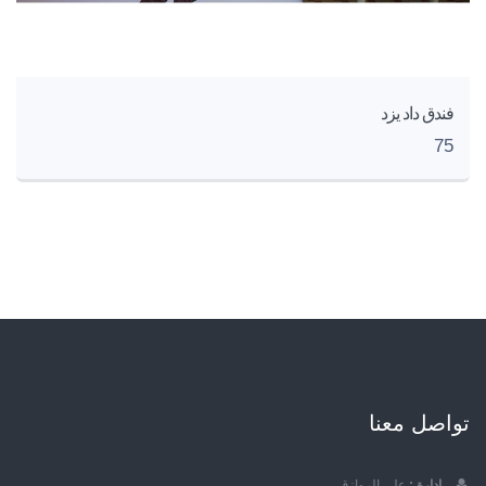
فندق داد يزد
75
تواصل معنا
إدارة :
علي الروازق