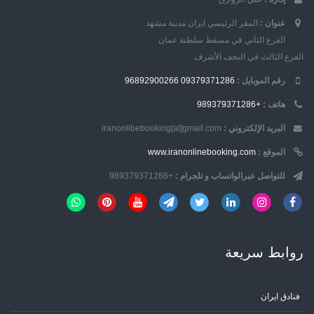
عنوان :
المقر الرئيسي ايران مدينة مشهد
الفرع الثاني في مسقط سلطنة عمان
الفرع الثالث في النجف الأشرف
رقم الموبایل :
09379371286
96892900266
هاتف :
+989379371286
البريد الإلكتروني :
iranonlibebooking[at]gmail.com
الموقع :
www.iranonlinebooking.com
للتواصل عبرالواتساب و تلجرام :
+989379371286
روابط سریعة
فنادق ايران