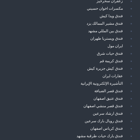
زعفران سحرخيز
مكسرات اخوان حسيني
فندق ويدا كيش
فندق مشير الممالك يزد
فندق بين المللي مشهد
فندق ويستريا طهران
ايران مول
فندق حيات شرق
فندق كريمة قم
فندق كيش جزيرة كيش
عقارات ايران
التأشيرة الإلكترونية الإيرانية
فندق قصر الضيافة
فندق عتيق اصفهان
فندق قصر منشي اصفهان
فندق ارشاد سرعين
فندق رويال بارك سرعين
فندق كرياس اصفهان
فندق بارك حيات طرقبة مشهد