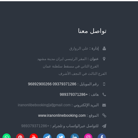
تواصل معنا
إدارة :
علي الروازق
عنوان :
المقر الرئيسي ايران مدينة مشهد
الفرع الثاني في مسقط سلطنة عمان
الفرع الثالث في النجف الأشرف
رقم الموبایل :
09379371286
96892900266
هاتف :
+989379371286
البريد الإلكتروني :
iranonlibebooking[at]gmail.com
الموقع :
www.iranonlinebooking.com
للتواصل عبرالواتساب و تلجرام :
+989379371286