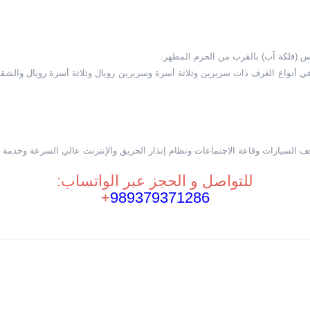
(فلكة آب) بالقرب من الحرم المطهر.
لفندق من 7 طوابق ولديه 159 وحدة سكنية في أنواع الغرف ذات سريرين وثلاثة أسرة وسريرين رويال وثلاث
السيارات وقاعة الاجتماعات ونظام إنذار الحريق والإنترنت عالي السرعة وخدمة غ
للتواصل و الحجز عبر الواتساب:
+
989379371286