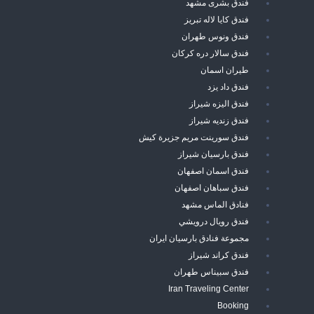
فندق بشرى مشهد
فندق كايا لاله تبريز
فندق ونوس طهران
فندق سالار دره كركان
طيران اسمان
فندق داد يزد
فندق اليزه شيراز
فندق زنديه شيراز
فندق سورينت مريم جزيرة كيش
فندق بارسيان شيراز
فندق اسمان اصفهان
فندق سباهان اصفهان
فنادق الماس مشهد
فندق رويال درويشي
مجموعة فنادق بارسيان ايران
فندق كراند شيراز
فندق سبيناس طهران
Iran Traveling Center
Booking