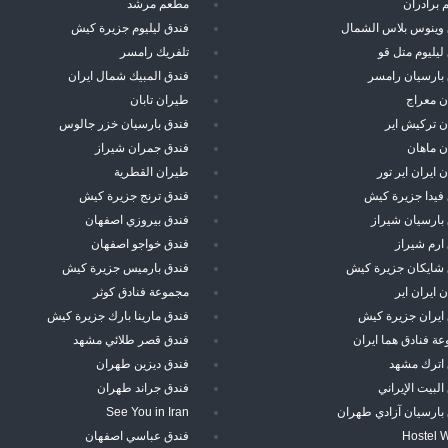
برادران
مطعم مرشد
 وينوس بلاس الشمال
فندق ليليوم جزيرة كيش
ليليوم متل قو
تلفريك رامسر
بارسيان رامسر
فندق المبيك شمال ايران
ن معراج
طيران تابان
 تركيش اير
فندق بارسيان خزر جالوس
ن ماهان
فندق جمران شيراز
 ايران اير تور
طيران القطرية
فيدا جزيرة كيش
فندق ترنج جزيرة كيش
بارسيان شيراز
فندق بيروزي اصفهان
ارم شيراز
فندق خواجو اصفهان
 شايكان جزيرة كيش
فندق بارميس جزيرة كيش
 ايران اير
مجموعة فنادق كوثر
ايران جزيرة كيش
فندق مارينا بارك جزيرة كيش
ة فنادق هما ايران
فندق قصر طلائي مشهد
 اترك مشهد
فندق ديزين طهران
البيت الإيراني
فندق جراند طهران
بارسيان آزادي طهران
See You in Iran
Hostel 
فندق عباسي اصفهان