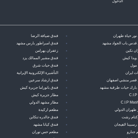
الدخول
نور حياة طهران
فندق ضيافة الرضا
قدس باب الجواد مشهد
فندق امبراطور بارس مشهد
ن نكين
زعفران بهرامن
ويدا كيش
فندق مشير الممالك يزد
 مول
فندق حيات شرق
ت ايران
التأشيرة الإلكترونية الإيرانية
 قصر منشي اصفهان
فندق ارشاد سرعين
 بارك حيات طرقبة مشهد
فندق بانوراما جزيرة كيش
C.I.P
مطار جزيرة كيش
C.I.P Mas
مطار مشهد الدولي
 طهران الدولي
مطعم اركيدة
ركتام رشت
فندق جالدره تنكابن
رسبينا لاهيجان
فندق كيانا مشهد
 جنارو
مطعم حس توران