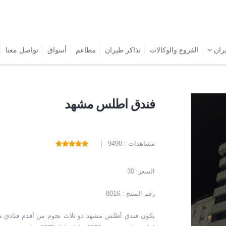
يران
الفروع والوكالات
تذاكر طيران
مطاعم
أسواق
تواصل معنا
فندق اطلس مشهد
مشاهدات : 9498 |
السعر:
30
رقم المنتج : 8016