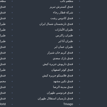
مطعم نائب
مطعم 
فندق كسترش تبريز
فندق
شركة قطار رجاء
فندق 
فندق كادوس رشت
فندق 
فندق نارنجستان شمال ايران
طيرا
طيران الأمارات
طيران
طيران زاكرس
طيرا
طيران آتا اير
طيران
طيران عمان اير
فندق 
فندق كريم خان شيراز
فندق 
فندق بارك سعدي
فندق 
فندق داريوش جزيرة كيش
فندق
فندق كوثر اصفهان
طيران
فندق فلامينكو جزيرة كيش
فندق 
فندق نكين مشهد
مجموع
فندق مدينة الرضا
فندق
فندق فردوسي طهران
فندق 
فندق بارسيان استقلال طهران
فندق 
World
Trivago