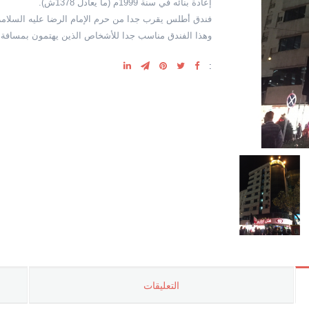
إعادة بنائه في سنة 1999م (ما يعادل 1378ش).
فندق أطلس يقرب جدا من حرم الإمام الرضا عليه السلامر
وهذا الفندق مناسب جدا للأشخاص الذين يهتمون بمسافة 
:
التعليقات