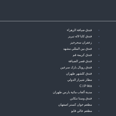
فندق ضيافة الزهراء
فندق كايا لاله تبريز
زعفران سحرخيز
فندق بين المللي مشهد
فندق كريمة قم
فندق قصر الضيافة
فندق رويال بارك سرعين
فندق كلشهر طهران
مطار شيراز الدولي
C.I.P ikia
مدينة ألعاب مائية بارس طهران
فندق وستا تنكابن
مطعم خوان كستر اصفهان
مطعم عالي قابو