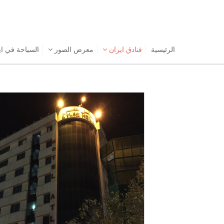
الرئیسیة
فنادق ايران
معرض الصور
السياحة في ا