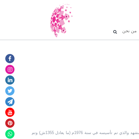
من نحن
يكون فندق أطلس مشهد ذو ثلاث نجوم من أقدم فنادق مشهد والذي تم تأسيسه في سنة 1976م (ما يعادل 1355ش) وتم