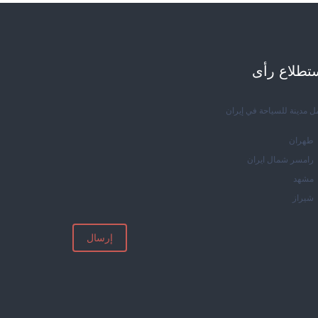
تطلاع رأی
ل مدينة للسياحة في إيران
طهران
رامسر شمال ايران
مشهد
شيراز
إرسال