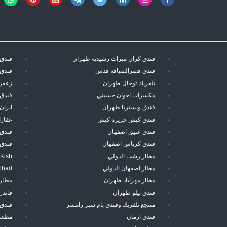
فندق كران ميراث رشيديه طهران
فندق 
فندق قصرالضيافة قدس
فندق 
تلفريك توجال طهران
زعفرا
مكسرات اخوان حسيني
فندق 
فندق ويستريا طهران
ايران
فندق كيش جزيرة كيش
عقارا
فندق عتيق اصفهان
فندق
فندق كرياس اصفهان
فندق
مطار رشت الدولي
 Kish
مطار اصفهان الدولي
hhad
مطار مهرآباد طهران
مطار
فندق نيلو طهران
فاند
منتجع تلفريك وفندق بام سبز رامسر
فندق 
فندق ارمان
مطعم