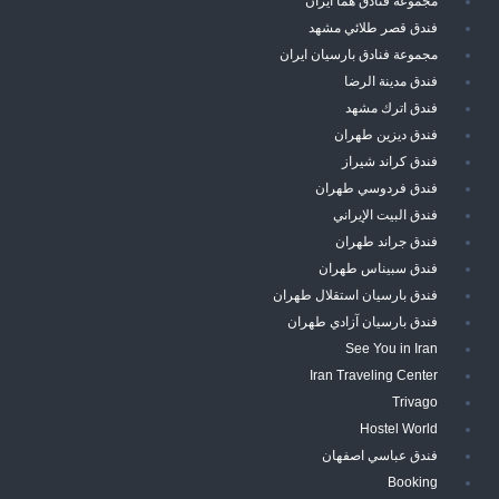
مجموعة فنادق هما ايران
فندق قصر طلائي مشهد
مجموعة فنادق بارسيان ايران
فندق مدينة الرضا
فندق اترك مشهد
فندق ديزين طهران
فندق كراند شيراز
فندق فردوسي طهران
فندق البيت الإيراني
فندق جراند طهران
فندق سبيناس طهران
فندق بارسيان استقلال طهران
فندق بارسيان آزادي طهران
See You in Iran
Iran Traveling Center
Trivago
Hostel World
فندق عباسي اصفهان
Booking