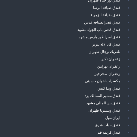
فندق نور حياة طهران
فندق ضيافة الرضا
فندق ضيافة الزهراء
فندق قصرالضيافة قدس
فندق قدس باب الجواد مشهد
فندق امبراطور بارس مشهد
فندق كايا لاله تبريز
تلفريك توجال طهران
زعفران نكين
زعفران بهرامن
زعفران سحرخيز
مكسرات اخوان حسيني
فندق ويدا كيش
فندق مشير الممالك يزد
فندق بين المللي مشهد
فندق ويستريا طهران
ايران مول
فندق حيات شرق
فندق كريمة قم