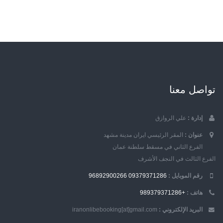
تواصل معنا
إدارة :
علي الروازق
عنوان :
المقر الرئيسي ايران مدينة مشهد
الفرع الثاني في مسقط سلطنة عمان
الفرع الثالث في النجف الأشرف
رقم الموبایل :
09379371286
96892900266
هاتف :
+989379371286
البريد الإلكتروني :
iranonlibebooking[at]gmail.com