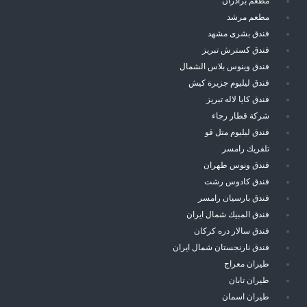
مطعم برادران
مطعم مرشد
فندق بشرى مشهد
فندق كسترش تبريز
فندق وينوس بلاس الشمال
فندق ليليوم جزيرة كيش
فندق كايا لاله تبريز
شركة قطار رجاء
فندق ليليوم متل قو
تلفريك رامسر
فندق ونوس طهران
فندق كادوس رشت
فندق بارسيان رامسر
فندق المبيك شمال ايران
فندق سالار دره كركان
فندق نارنجستان شمال ايران
طيران معراج
طيران تابان
طيران اسمان