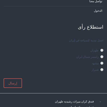
تواصل معنا
الدخول
استطلاع رأی
اجمل مدينة للسياحة في إيران
طهران
رامسر شمال ايران
مشهد
شيراز
إرسال
فندق كران ميراث رشيديه طهران