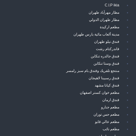
C.I.P ikia
مطار مهرآباد طهران
مطار طهران الدولي
مطعم اركيدة
مدينة ألعاب مائية بارس طهران
فندق نيلو طهران
فاندركتام رشت
فندق جالدره تنكابن
فندق وستا تنكابن
منتجع تلفريك وفندق بام سبز رامسر
فندق رسبينا لاهيجان
فندق كيانا مشهد
مطعم خوان كستر اصفهان
فندق ارمان
مطعم جنارو
مطعم حس توران
مطعم عالي قابو
مطعم نائب