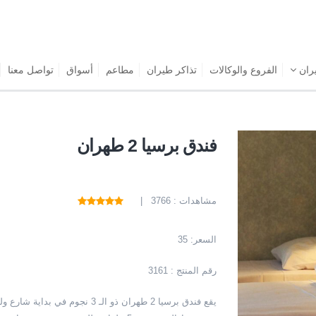
يران
الفروع والوكالات
تذاكر طيران
مطاعم
أسواق
تواصل معنا
فندق برسيا 2 طهران
مشاهدات : 3766 |
السعر:
35
رقم المنتج : 3161
يقع فندق برسيا 2 طهران ذو الـ 3 نجوم في بداية شارع وليعصر، بالقرب من محطة قطار طهران السكك الحديدية.