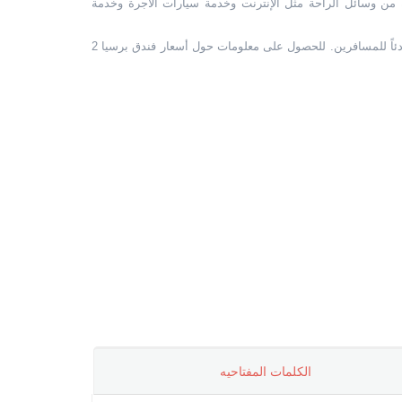
جموعة واسعة من وسائل الراحة مثل الإنترنت وخدمة سيارات الأجرة وخدمة
توفر الغرف الأنيقة والمريحة في الفندق ومرافقه ملاذاً هادئاً للمسافرين. للحصول على معلومات حول أسعار فندق برسيا 2
الکلمات المفتاحیه