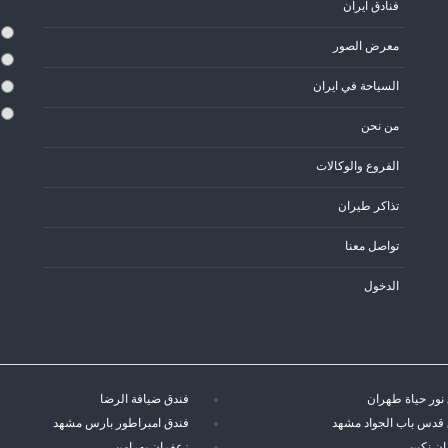
فنادق ايران
معرض الصور
السياحة في ايران
من نحن
الفروع والوكالات
تذاكر طيران
تواصل معنا
الدخول
نور حياة طهران
فندق ضيافة الرضا
قدس باب الجواد مشهد
فندق امبراطور بارس مشهد
ن نكين
زعفران بهرامن