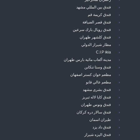
فندق بين المللي مشهد
فندق كريمة قم
فندق قصر الضيافة
فندق رويال بارك سرعين
فندق كلشهر طهران
مطار شيراز الدولي
C.I.P ikia
مدينة ألعاب مائية بارس طهران
فندق وستا تنكابن
مطعم خوان كستر اصفهان
مطعم عالي قابو
فندق بشرى مشهد
فندق كايا لاله تبريز
فندق ونوس طهران
فندق سالار دره كركان
طيران اسمان
فندق داد يزد
فندق اليزه شيراز