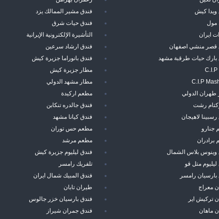
ويدا كيش
فندق مشير الممالك يزد
 مول
فندق حيات شرق
ت ايران
التأشيرة الإلكترونية الإيرانية
 قصر منشي اصفهان
فندق ارشاد سرعين
 بارك حيات طرقبة مشهد
فندق بانوراما جزيرة كيش
C.I.P
مطار جزيرة كيش
C.I.P Mas
مطار مشهد الدولي
 طهران الدولي
مطعم اركيدة
ركتام رشت
فندق جالدره تنكابن
رسبينا لاهيجان
فندق كيانا مشهد
 جنارو
مطعم حس توران
برادران
مطعم مرشد
 وينوس بلاس الشمال
فندق ليليوم جزيرة كيش
ليليوم متل قو
تلفريك رامسر
بارسيان رامسر
فندق المبيك شمال ايران
ن معراج
طيران تابان
 تركيش اير
فندق بارسيان خزر جالوس
ن ماهان
فندق جمران شيراز