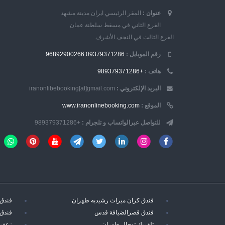
عنوان :
المقر الرئيسي ايران مدينة مشهد
الفرع الثاني في مسقط سلطنة عمان
الفرع الثالث في النجف الأشرف
رقم الموبایل :
09379371286
96892900266
هاتف :
+989379371286
البريد الإلكتروني :
iranonlibebooking[at]gmail.com
الموقع :
www.iranonlinebooking.com
للتواصل عبرالواتساب و تلجرام :
+989379371286
فندق كران ميراث رشيديه طهران
فندق 
فندق قصرالضيافة قدس
فندق 
تلفريك توجال طهران
زعفرا