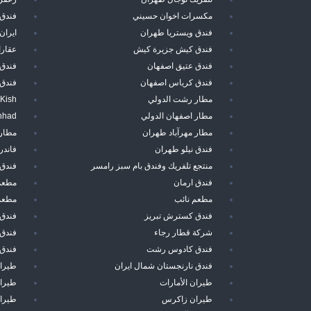
مكسرات اخوان حسيني
فندق 
فندق ويستريا طهران
ايران
فندق كيش جزيرة كيش
عقارا
فندق عتيق اصفهان
فندق
فندق كرياس اصفهان
فندق
مطار رشت الدولي
 Kish
مطار اصفهان الدولي
hhad
مطار مهرآباد طهران
مطار
فندق نيلو طهران
فاند
منتجع تلفريك وفندق بام سبز رامسر
فندق 
فندق ارمان
مطعم
مطعم نائب
مطعم 
فندق كسترش تبريز
فندق
شركة قطار رجاء
فندق 
فندق كادوس رشت
فندق 
فندق نارنجستان شمال ايران
طيرا
طيران الأمارات
طيران
طيران زاكرس
طيرا