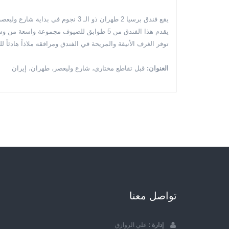
يقع فندق برسيا 2 طهران ذو الـ 3 نجوم في بداية شارع وليعصر، بالقرب من محطة قطار طهران السكك الحديدية.
يقدم هذا الفندق من 5 طوابق للضيوف مجموعة واسعة من وسائل الراحة مثل الإنترنت وخدمة سيارات الأجرة وخدمة روما.
توفر الغرف الأنيقة والمريحة في الفندق ومرافقه ملاذاً هادئاً للمسافر
العنوان:
قبل تقاطع مختاري، شارع وليعصر، طهران، إيران
تواصل معنا
إدارة :
علي الروازق