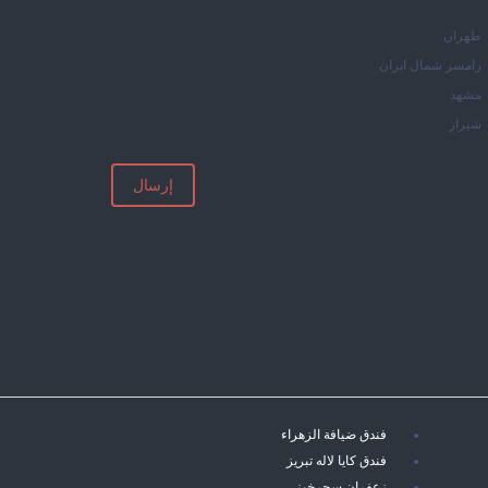
طهران
رامسر شمال ايران
مشهد
شيراز
إرسال
فندق ضيافة الزهراء
فندق كايا لاله تبريز
زعفران سحرخيز