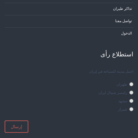
تذاكر طيران
تواصل معنا
الدخول
استطلاع رأی
اجمل مدينة للسياحة في إيران
طهران
رامسر شمال ايران
مشهد
شيراز
إرسال