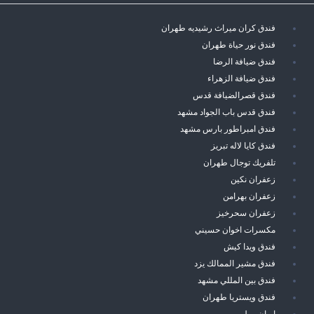
فندق كران ميراث رشيديه طهران
فندق نور حياة طهران
فندق ضيافة الرضا
فندق ضيافة الزهراء
فندق قصرالضيافة قدس
فندق قدس باب الجواد مشهد
فندق امبراطور بارس مشهد
فندق كايا لاله تبريز
تلفريك توجال طهران
زعفران نكين
زعفران بهرامن
زعفران سحرخيز
مكسرات اخوان حسيني
فندق ويدا كيش
فندق مشير الممالك يزد
فندق بين المللي مشهد
فندق ويستريا طهران
ايران مول