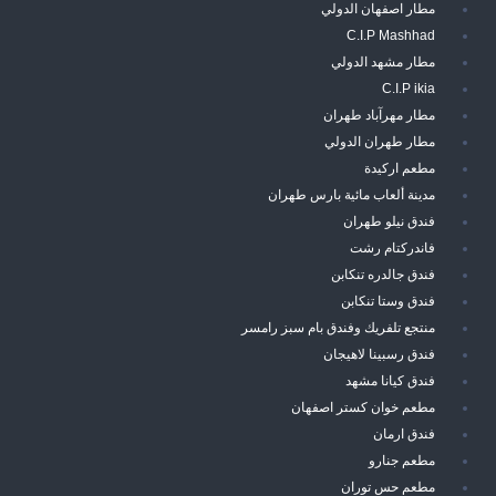
مطار اصفهان الدولي
C.I.P Mashhad
مطار مشهد الدولي
C.I.P ikia
مطار مهرآباد طهران
مطار طهران الدولي
مطعم اركيدة
مدينة ألعاب مائية بارس طهران
فندق نيلو طهران
فاندركتام رشت
فندق جالدره تنكابن
فندق وستا تنكابن
منتجع تلفريك وفندق بام سبز رامسر
فندق رسبينا لاهيجان
فندق كيانا مشهد
مطعم خوان كستر اصفهان
فندق ارمان
مطعم جنارو
مطعم حس توران