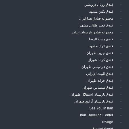
فندق رويال درويشي
فندق نكين مشهد
مجموعة فنادق هما ايران
فندق قصر طلائي مشهد
مجموعة فنادق بارسيان ايران
فندق مدينة الرضا
فندق اترك مشهد
فندق ديزين طهران
فندق كراند شيراز
فندق فردوسي طهران
فندق البيت الإيراني
فندق جراند طهران
فندق سبيناس طهران
فندق بارسيان استقلال طهران
فندق بارسيان آزادي طهران
See You in Iran
Iran Traveling Center
Trivago
Hostel World