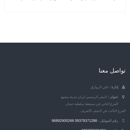
تواصل معنا
إدارة :
علي الروازق
عنوان :
المقر الرئيسي ايران مدينة مشهد
الفرع الثاني في مسقط سلطنة عمان
الفرع الثالث في النجف الأشرف
رقم الموبایل :
09379371286
96892900266