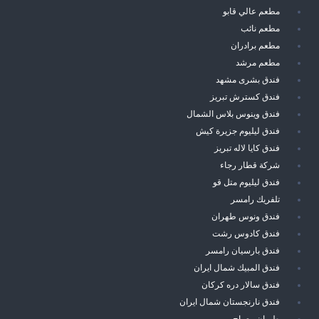
مطعم عالي قابو
مطعم نائب
مطعم برادران
مطعم مرشد
فندق بشرى مشهد
فندق كسترش تبريز
فندق وينوس بلاس الشمال
فندق ليليوم جزيرة كيش
فندق كايا لاله تبريز
شركة قطار رجاء
فندق ليليوم متل قو
تلفريك رامسر
فندق ونوس طهران
فندق كادوس رشت
فندق بارسيان رامسر
فندق المبيك شمال ايران
فندق سالار دره كركان
فندق نارنجستان شمال ايران
طيران معراج