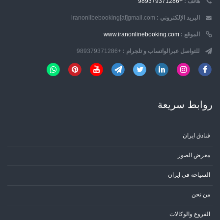
هاتف :
+989379371286
البريد الإلكتروني :
iranonlibebooking[at]gmail.com
الموقع :
www.iranonlinebooking.com
للتواصل عبرالواتساب و تلجرام :
+989379371286
روابط سریعة
فنادق ايران
معرض الصور
السياحة في ايران
من نحن
الفروع والوكالات