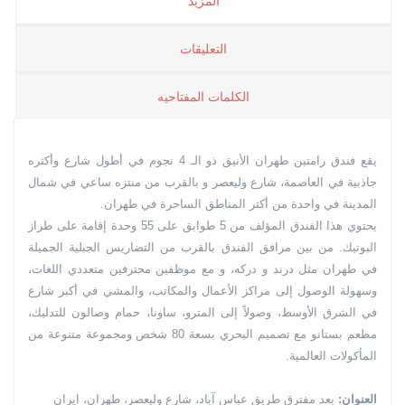
المزيد
التعليقات
الکلمات المفتاحیه
يقع فندق رامتين طهران الأنيق ذو الـ 4 نجوم في أطول شارع وأكثره
جاذبية في العاصمة، شارع وليعصر و بالقرب من منتزه ساعي في شمال
المدينة في واحدة من أكثر المناطق الساحرة في طهران.
يحتوي هذا الفندق المؤلف من 5 طوابق على 55 وحدة إقامة على طراز
البوتيك. من بين مرافق الفندق بالقرب من التضاريس الجبلية الجميلة
في طهران مثل درند و دركه، و مع موظفين محترفين متعددي اللغات،
وسهولة الوصول إلى مراكز الأعمال والمكاتب، والمشي في أكبر شارع
في الشرق الأوسط، وصولاً إلى المترو، ساونا، حمام وصالون للتدليك،
مطعم بستانو مع تصميم البحري بسعة 80 شخص ومجموعة متنوعة من
المأكولات العالمية.
العنوان:
بعد مفترق طريق عباس آباد، شارع وليعصر، طهران، ايران