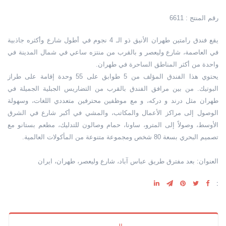
رقم المنتج : 6611
يقع فندق رامتين طهران الأنيق ذو الـ 4 نجوم في أطول شارع وأكثره جاذبية
في العاصمة، شارع وليعصر و بالقرب من منتزه ساعي في شمال المدينة في
واحدة من أكثر المناطق الساحرة في طهران.
يحتوي هذا الفندق المؤلف من 5 طوابق على 55 وحدة إقامة على طراز
البوتيك. من بين مرافق الفندق بالقرب من التضاريس الجبلية الجميلة في
طهران مثل درند و دركه، و مع موظفين محترفين متعددي اللغات، وسهولة
الوصول إلى مراكز الأعمال والمكاتب، والمشي في أكبر شارع في الشرق
الأوسط، وصولاً إلى المترو، ساونا، حمام وصالون للتدليك، مطعم بستانو مع
تصميم البحري بسعة 80 شخص ومجموعة متنوعة من المأكولات العالمية.
العنوان: بعد مفترق طريق عباس آباد، شارع وليعصر، طهران، ايران
: