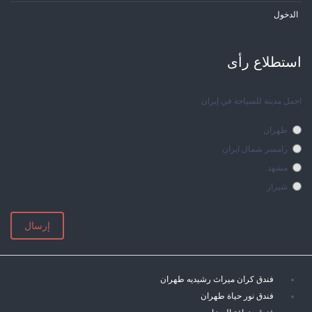
الدخول
استطلاع رأی
اجمل مدينة للسياحة في إيران
طهران
رامسر شمال ايران
مشهد
شيراز
إرسال
فندق كران ميراث رشيديه طهران
فندق نور حياة طهران