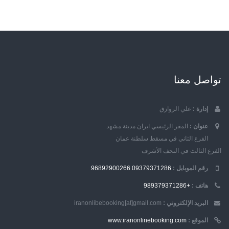
تواصل معنا
إدارة :
علي الروازق
عنوان :
المقر الرئيسي ايران مدينة مشهد
الفرع الثاني في مسقط سلطنة عمان
الفرع الثالث في النجف الأشرف
رقم الموبایل :
09379371286
96892900266
هاتف :
+989379371286
البريد الإلكتروني :
iranonlibebooking[at]gmail.com
الموقع :
www.iranonlinebooking.com