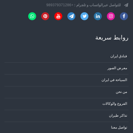
للتواصل عبرالواتساب و تلجرام :
+989379371286
روابط سریعة
فنادق ايران
معرض الصور
السياحة في ايران
من نحن
الفروع والوكالات
تذاكر طيران
تواصل معنا