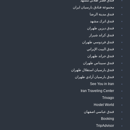
فندق قصر طلائي مشهد
مجموعة فنادق بارسيان ايران
فندق مدينة الرضا
فندق اترك مشهد
فندق ديزين طهران
فندق كراند شيراز
فندق فردوسي طهران
فندق البيت الإيراني
فندق جراند طهران
فندق سبيناس طهران
فندق بارسيان استقلال طهران
فندق بارسيان آزادي طهران
See You in Iran
Iran Traveling Center
Trivago
Hostel World
فندق عباسي اصفهان
Booking
TripAdvisor