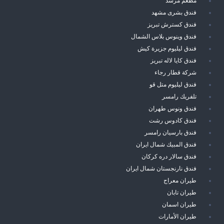
مطعم مرشد
فندق بشرى مشهد
فندق كسترش تبريز
فندق وينوس بلاس الشمال
فندق ليليوم جزيرة كيش
فندق كايا لاله تبريز
شركة قطار رجاء
فندق ليليوم متل قو
تلفريك رامسر
فندق ونوس طهران
فندق كادوس رشت
فندق بارسيان رامسر
فندق المبيك شمال ايران
فندق سالار دره كركان
فندق نارنجستان شمال ايران
طيران معراج
طيران تابان
طيران اسمان
طيران الأمارات