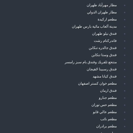
مطار مهرآباد طهران
مطار طهران الدولي
مطعم اركيدة
مدينة ألعاب مائية بارس طهران
فندق نيلو طهران
فاندركتام رشت
فندق جالدره تنكابن
فندق وستا تنكابن
منتجع تلفريك وفندق بام سبز رامسر
فندق رسبينا لاهيجان
فندق كيانا مشهد
مطعم خوان كستر اصفهان
فندق ارمان
مطعم جنارو
مطعم حس توران
مطعم عالي قابو
مطعم نائب
مطعم برادران