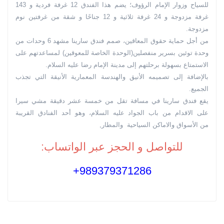
للسياح وزوار الإمام الرؤوف؛ يضم هذا الفندق 12 غرفة فردية و 143
غرفة مزدوجة و 24 غرفة ثلاثية و 12 جناحًا و شقة من غرفتين نوم
مزدوجة.
من أجل حماية حقوق المعاقين، صمم فندق سارينا مشهد 6 وحدات من
وحدة توئين بسرير منفصلين(الوحدة الخاصة للمعوقين) لمساعدتهم على
الاستمتاع بسهولة برحلتهم إلى مدينة الإمام رضا عليه السلام.
بالإضافة إلى تصميمه الأنيق والهندسة المعمارية الأنيقة التي تجذب
الجميع.
يقع فندق سارينا في مسافة تقل من خمسة عشر دقيقة مشي سيرا
على الاقدام من باب الجواد عليه السلام، وهو أحد الفنادق القريبة
من الأسواق والاماكن السياحية والمطار,
للتواصل و الحجز عبر الواتساب:
989379371286+