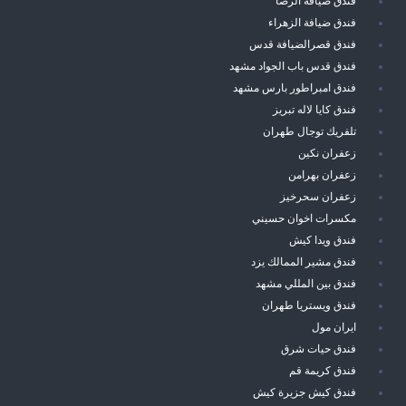
فندق ضيافة الرضا
فندق ضيافة الزهراء
فندق قصرالضيافة قدس
فندق قدس باب الجواد مشهد
فندق امبراطور بارس مشهد
فندق كايا لاله تبريز
تلفريك توجال طهران
زعفران نكين
زعفران بهرامن
زعفران سحرخيز
مكسرات اخوان حسيني
فندق ويدا كيش
فندق مشير الممالك يزد
فندق بين المللي مشهد
فندق ويستريا طهران
ايران مول
فندق حيات شرق
فندق كريمة قم
فندق كيش جزيرة كيش