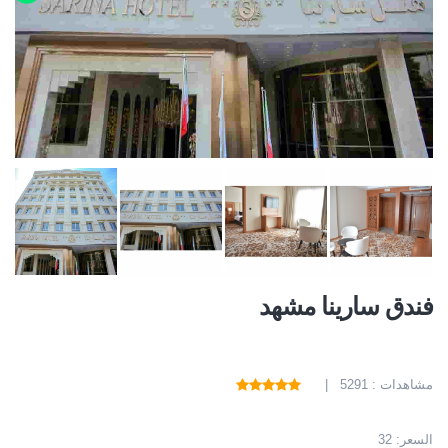
فندق سارينا مشهد
مشاهدات : 5291 |
السعر:
32