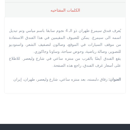
الکلمات المفتاحیه
يُعرف فندق سيمرغ طهران ذو الـ 4 نجوم سابقا باسم ميامي وتم تبديل
اسمه الى سيمرغ. يمكن للضيوف المقيمين في هذا الفندق الاستفادة
من موقف السيارات في الموقع، وصالون لتصفيف الشعر، واستوديو
للتصوير، وصالة رياضية، وحوض سباحة، وساونا وجاكوزي.
يقع الفندق أيضًا بالقرب من منتزه ساعي في شارع وليعصر. للاطلاع
على أسعار غرف الفندق، راجع هذه الصفحة.
العنوان:
زقاق دلبسته، بعد منتزه ساعي، شارع وليعصر، طهران، إيران