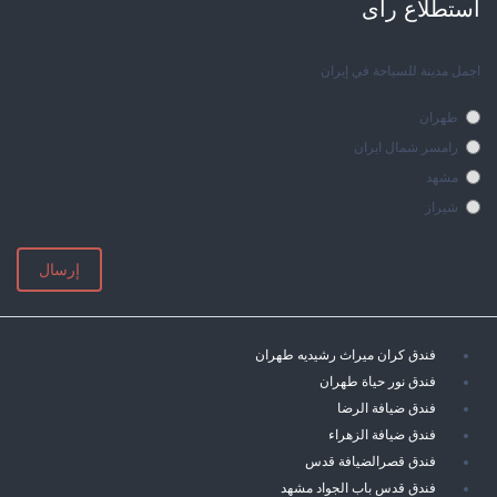
استطلاع رأی
اجمل مدينة للسياحة في إيران
طهران
رامسر شمال ايران
مشهد
شيراز
إرسال
فندق كران ميراث رشيديه طهران
فندق نور حياة طهران
فندق ضيافة الرضا
فندق ضيافة الزهراء
فندق قصرالضيافة قدس
فندق قدس باب الجواد مشهد