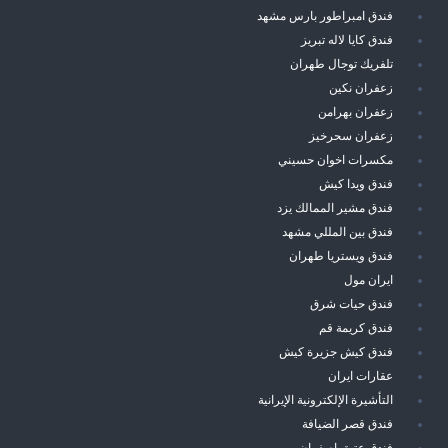
فندق امبراطور بارس مشهد
فندق كايا لاله تبريز
تلفريك توجال طهران
زعفران نكين
زعفران بهرامن
زعفران سحرخيز
مكسرات اخوان حسيني
فندق ويدا كيش
فندق مشير الممالك يزد
فندق بين المللي مشهد
فندق ويستريا طهران
ايران مول
فندق حيات شرق
فندق كريمة قم
فندق كيش جزيرة كيش
عقارات ايران
التأشيرة الإلكترونية الإيرانية
فندق قصر الضيافة
فندق عتيق اصفهان