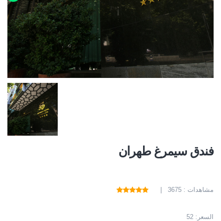
فندق سيمرغ طهران
مشاهدات : 3675 |
السعر:
52