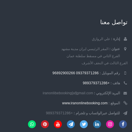
تواصل معنا
إدارة :
علي الروازق
عنوان :
المقر الرئيسي ايران مدينة مشهد
الفرع الثاني في مسقط سلطنة عمان
الفرع الثالث في النجف الأشرف
رقم الموبایل :
09379371286
96892900266
هاتف :
+989379371286
البريد الإلكتروني :
iranonlibebooking[at]gmail.com
الموقع :
www.iranonlinebooking.com
للتواصل عبرالواتساب و تلجرام :
+989379371286