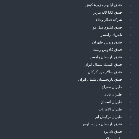
فندق ليليوم جزيرة كيش
فندق كايا لاله تبريز
شركة قطار رجاء
فندق ليليوم متل قو
تلفريك رامسر
فندق ونوس طهران
فندق كادوس رشت
فندق بارسيان رامسر
فندق المبيك شمال ايران
فندق سالار دره كركان
فندق نارنجستان شمال ايران
طيران معراج
طيران تابان
طيران اسمان
طيران الأمارات
طيران تركيش اير
فندق بارسيان خزر جالوس
فندق داد يزد
طيران زاكرس