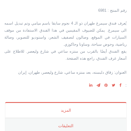
رقم المنتج : 6981
يُعرف فندق سيمرغ طهران ذو الـ 4 نجوم سابقا باسم ميامي وتم تبديل اسمه
الى سيمرغ. يمكن للضيوف المقيمين في هذا الفندق الاستفادة من موقف
السيارات في الموقع، وصالون لتصفيف الشعر، واستوديو للتصوير، وصالة
رياضية، وحوض سباحة، وساونا وجاكوزي.
يقع الفندق أيضًا بالقرب من منتزه ساعي في شارع وليعصر. للاطلاع على
أسعار غرف الفندق، راجع هذه الصفحة.
العنوان: زقاق دلبسته، بعد منتزه ساعي، شارع وليعصر، طهران، إيران
:
المزيد
التعليقات