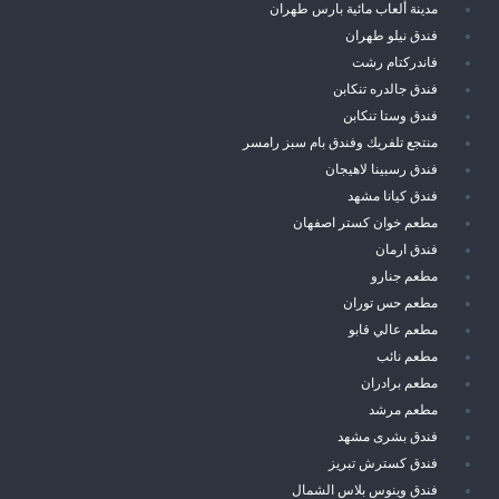
مدينة ألعاب مائية بارس طهران
فندق نيلو طهران
فاندركتام رشت
فندق جالدره تنكابن
فندق وستا تنكابن
منتجع تلفريك وفندق بام سبز رامسر
فندق رسبينا لاهيجان
فندق كيانا مشهد
مطعم خوان كستر اصفهان
فندق ارمان
مطعم جنارو
مطعم حس توران
مطعم عالي قابو
مطعم نائب
مطعم برادران
مطعم مرشد
فندق بشرى مشهد
فندق كسترش تبريز
فندق وينوس بلاس الشمال