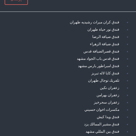
فندق كران ميراث رشيديه طهران
فندق نور حياة طهران
فندق ضيافة الرضا
فندق ضيافة الزهراء
فندق قصرالضيافة قدس
فندق قدس باب الجواد مشهد
فندق امبراطور بارس مشهد
فندق كايا لاله تبريز
تلفريك توجال طهران
زعفران نكين
زعفران بهرامن
زعفران سحرخيز
مكسرات اخوان حسيني
فندق ويدا كيش
فندق مشير الممالك يزد
فندق بين المللي مشهد