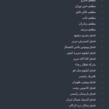
مطعم جنارو
مطعم حس توران
مطعم عالي قابو
مطعم نائب
مطعم برادران
مطعم مرشد
فندق بشرى مشهد
فندق كسترش تبريز
فندق وينوس بلاس الشمال
فندق ليليوم جزيرة كيش
فندق كايا لاله تبريز
شركة قطار رجاء
فندق ليليوم متل قو
تلفريك رامسر
فندق ونوس طهران
فندق كادوس رشت
فندق بارسيان رامسر
فندق المبيك شمال ايران
فندق سالار دره كركان