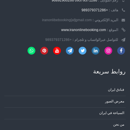
رقم الموبایل :
09379371286
96892900266
هاتف :
+989379371286
البريد الإلكتروني :
iranonlibebooking[at]gmail.com
الموقع :
www.iranonlinebooking.com
للتواصل عبرالواتساب و تلجرام :
+989379371286
روابط سریعة
فنادق ايران
معرض الصور
السياحة في ايران
من نحن