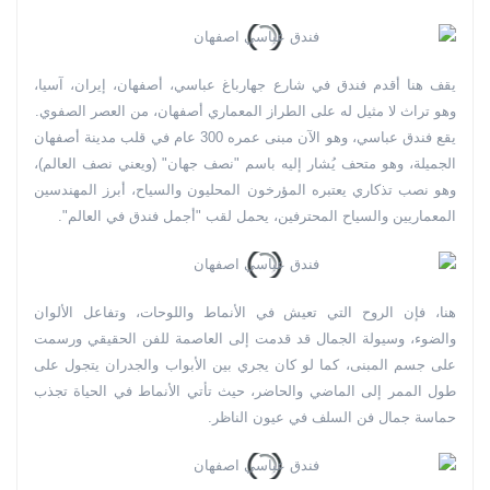
يقف هنا أقدم فندق في شارع جهارباغ عباسي، أصفهان، إيران، آسيا،
وهو تراث لا مثيل له على الطراز المعماري أصفهان، من العصر الصفوي.
يقع فندق عباسي، وهو الآن مبنى عمره 300 عام في قلب مدينة أصفهان
الجميلة، وهو متحف يُشار إليه باسم "نصف جهان" (ويعني نصف العالم)،
وهو نصب تذكاري يعتبره المؤرخون المحليون والسياح، أبرز المهندسين
المعماريين والسياح المحترفين، يحمل لقب "أجمل فندق في العالم".
هنا، فإن الروح التي تعيش في الأنماط واللوحات، وتفاعل الألوان
والضوء، وسيولة الجمال قد قدمت إلى العاصمة للفن الحقيقي ورسمت
على جسم المبنى، كما لو كان يجري بين الأبواب والجدران يتجول على
طول الممر إلى الماضي والحاضر، حيث تأتي الأنماط في الحياة تجذب
حماسة جمال فن السلف في عيون الناظر.