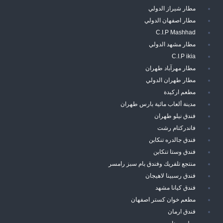
مطار شيراز الدولي
مطار اصفهان الدولي
C.I.P Mashhad
مطار مشهد الدولي
C.I.P ikia
مطار مهرآباد طهران
مطار طهران الدولي
مطعم اركيدة
مدينة ألعاب مائية بارس طهران
فندق نيلو طهران
فاندركتام رشت
فندق جالدره تنكابن
فندق وستا تنكابن
منتجع تلفريك وفندق بام سبز رامسر
فندق رسبينا لاهيجان
فندق كيانا مشهد
مطعم خوان كستر اصفهان
فندق ارمان