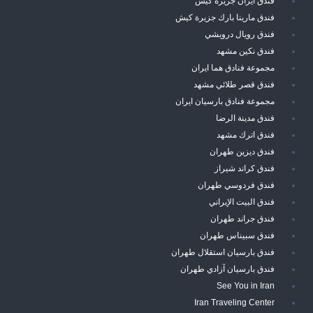
فندق ايران جزيرة كيش
فندق مارينا بارك جزيرة كيش
فندق رويال درويشي
فندق نكين مشهد
مجموعة فنادق هما ايران
فندق قصر طلائي مشهد
مجموعة فنادق بارسيان ايران
فندق مدينة الرضا
فندق اترك مشهد
فندق ديزين طهران
فندق كراند شيراز
فندق فردوسي طهران
فندق البيت الإيراني
فندق جراند طهران
فندق سبيناس طهران
فندق بارسيان استقلال طهران
فندق بارسيان آزادي طهران
See You in Iran
Iran Traveling Center