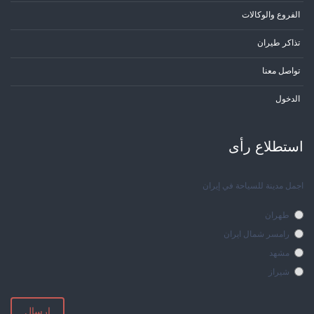
الفروع والوكالات
تذاكر طيران
تواصل معنا
الدخول
استطلاع رأی
اجمل مدينة للسياحة في إيران
طهران
رامسر شمال ايران
مشهد
شيراز
إرسال